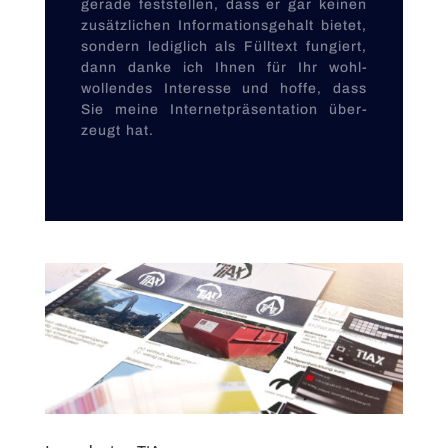
gerade fest­stellen, dass er gar keinen
zu­sätz­lichen Informations­gehalt bietet,
sondern lediglich als Fülltext fungiert,
dann danke ich Ihnen für Ihr wohl­
wollendes Interesse und hoffe, dass
Sie meine Internet­­präsentation über­
zeugt hat.