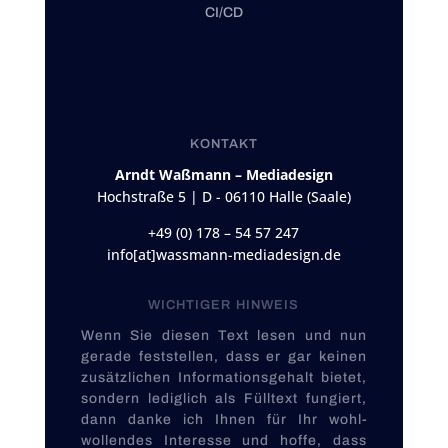
CI/CD
KONTAKT
Arndt Waßmann – Mediadesign
Hochstraße 5 | D - 06110 Halle (Saale)
+49 (0) 178 – 54 57 247
info[at]wassmann-mediadesign.de
WICHTIGER HINWEIS
Wenn Sie diesen Text lesen und nun
gerade fest­stellen, dass er gar keinen
zu­sätz­lichen Informations­gehalt bietet,
sondern lediglich als Fülltext fungiert,
dann danke ich Ihnen für Ihr wohl­
wollendes Interesse und hoffe, dass