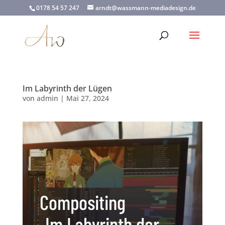
0178 54 57 247
arndt@wassmann-mediadesign.de
Im Labyrinth der Lügen
von
admin
|
Mai 27, 2024
Compositing
„Im Labyrinth der