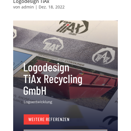
Logodesign TiAx
von
admin
|
Dez. 18, 2022
Logodesign
TiAx Recycling
GmbH
Logoentwicklung
WEITERE REFERENZEN