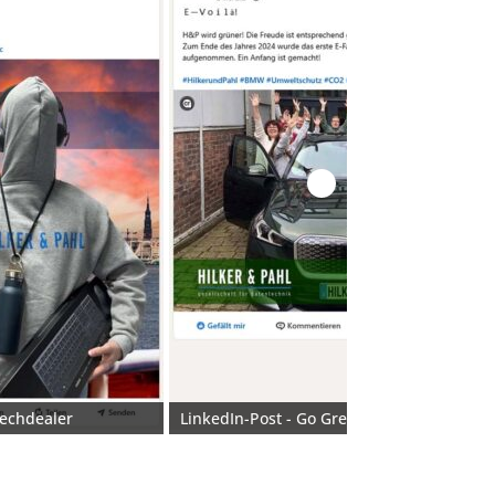
techdealer
LinkedIn-Post - Go Green