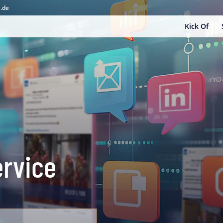
.de
Kick Of
ervice