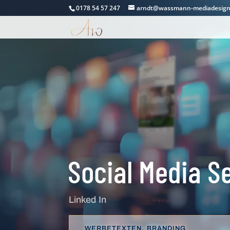
0178 54 57 247
arndt@wassmann-mediadesign
Social Media S
Linked In
WERBETEXTEN, BRANDING